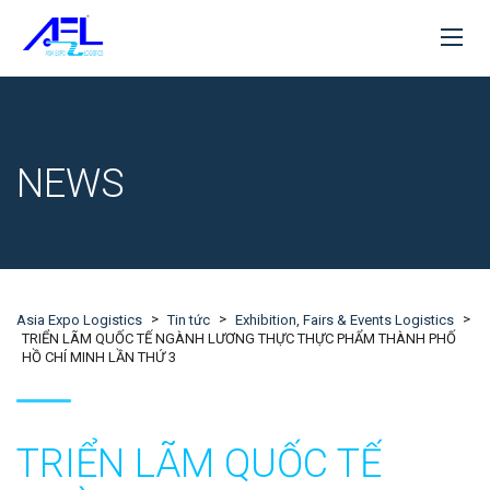
NEWS
>
>
>
Asia Expo Logistics
Tin tức
Exhibition, Fairs & Events Logistics
TRIỂN LÃM QUỐC TẾ NGÀNH LƯƠNG THỰC THỰC PHẨM THÀNH PHỐ
HỒ CHÍ MINH LẦN THỨ 3
TRIỂN LÃM QUỐC TẾ