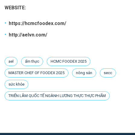
WEBSITE:
https://hcmcfoodex.com/
http://aelvn.com/
ael
ẩm thực
HCMC FOODEX 2025
MASTER CHEF OF FOODEX 2025
nông sản
secc
sức khỏe
TRIỂN LÃM QUỐC TẾ NGÀNH LƯƠNG THỰC THỰC PHẨM