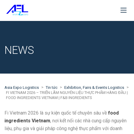
NEWS
>
>
>
Asia Expo Logistics
Tin tức
Exhibition, Fairs & Events Logistics
FI VIETNAM 2026 – TRIỂN LÃM NGUYÊN LIỆU THỰC PHẨM HÀNG ĐẦU |
FOOD INGREDIENTS VIETNAM | F&B INGREDIENTS
Fi Vietnam 2026
là sự kiện quốc tế chuyên sâu về
food
ingredients Vietnam
, nơi kết nối các nhà cung cấp nguyên
liệu, phụ gia và giải pháp công nghệ thực phẩm với doanh