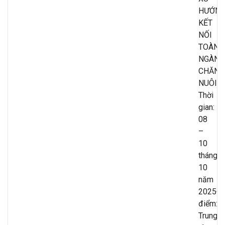
HƯỚNG
KẾT
NỐI
TOÀN
NGÀNH
CHĂN
NUÔI
Thời
gian:
08
–
10
tháng
10
năm
2025Đị
điểm:
Trung