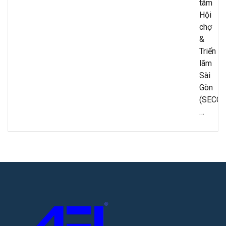
tâm
Hội
chợ
&
Triển
lãm
Sài
Gòn
(SECC),
…