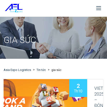
GIA SÚC
>
>
Asia Expo Logistics
Tin tức
gia súc
2
VIETS
Th10
2025
–
ĐÓN