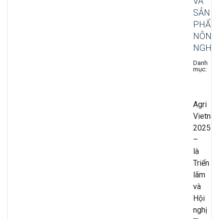
VÀ
SẢN
PHẨM
NÔNG
NGHI
Danh
Exh
mục:
Fai
Ev
Log
Agri
Vietna
2025
–
là
Triển
lãm
và
Hội
nghị