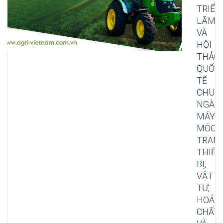
TRIỂN
LÃM
VÀ
HỘI
THẢO
QUỐC
TẾ
CHUY
NGÀN
MÁY
MÓC,
TRAN
THIẾT
BỊ,
VẬT
TƯ,
HOÁ
CHẤT