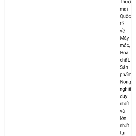
Thương
mại
Quốc
tế
về
Máy
móc,
Hóa
chất,
Sản
phẩm
Nông
nghiệp
duy
nhất
và
lớn
nhất
tại