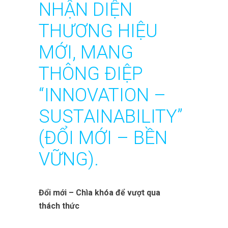
NHẬN DIỆN
THƯƠNG HIỆU
MỚI, MANG
THÔNG ĐIỆP
“INNOVATION –
SUSTAINABILITY”
(ĐỔI MỚI – BỀN
VỮNG).
Đổi mới – Chìa khóa để vượt qua
thách thức