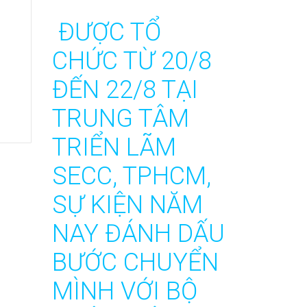
ĐƯỢC TỔ
CHỨC TỪ 20/8
ĐẾN 22/8 TẠI
TRUNG TÂM
TRIỂN LÃM
SECC, TPHCM,
SỰ KIỆN NĂM
NAY ĐÁNH DẤU
BƯỚC CHUYỂN
MÌNH VỚI BỘ