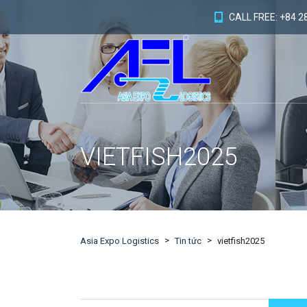
CALL FREE: +84 2
VIETFISH2025
>
>
Asia Expo Logistics
Tin tức
vietfish2025