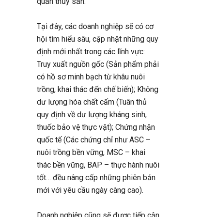
quản thủy sản.
Tại đây, các doanh nghiệp sẽ có cơ
hội tìm hiểu sâu, cập nhật những quy
định mới nhất trong các lĩnh vực:
Truy xuất nguồn gốc (Sản phẩm phải
có hồ sơ minh bạch từ khâu nuôi
trồng, khai thác đến chế biến); Không
dư lượng hóa chất cấm (Tuân thủ
quy định về dư lượng kháng sinh,
thuốc bảo vệ thực vật); Chứng nhận
quốc tế (Các chứng chỉ như ASC –
nuôi trồng bền vững, MSC – khai
thác bền vững, BAP – thực hành nuôi
tốt… đều nâng cấp những phiên bản
mới với yêu cầu ngày càng cao).
Doanh nghiệp cũng sẽ được tiếp cận