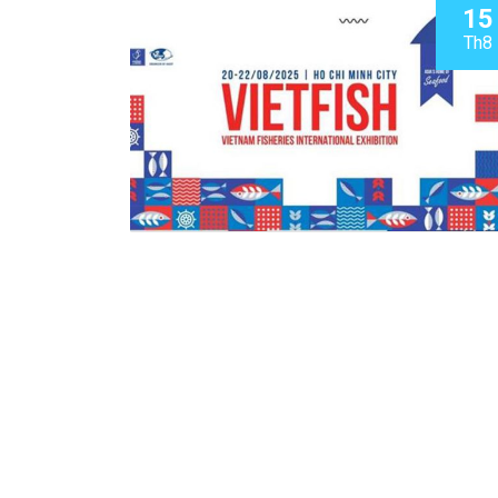
15
Th8