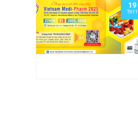
19
Th11