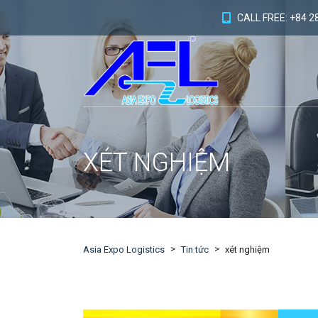
CALL FREE: +84 2
XÉT NGHIỆM
>
>
Asia Expo Logistics
Tin tức
xét nghiệm