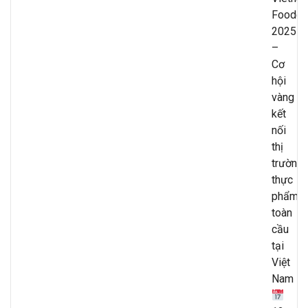
Foode
2025
–
Cơ
hội
vàng
kết
nối
thị
trường
thực
phẩm
toàn
cầu
tại
Việt
Nam