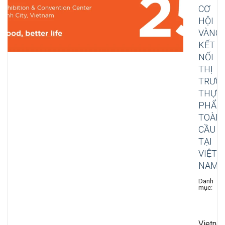
CƠ
HỘI
VÀNG
KẾT
NỐI
THỊ
TRƯỜ
THỰC
PHẨM
TOÀN
CẦU
TẠI
VIỆT
NAM
Danh
Exh
mục:
Fai
Ev
Log
Vietna