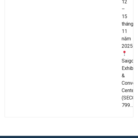
12
–
15
tháng
11
năm
2025
Saigon
Exhibit
&
Conven
Center
(SECC),
799…